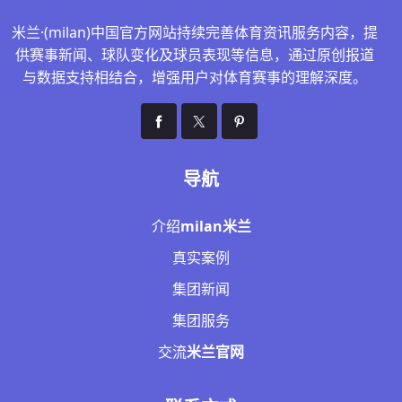
米兰·(milan)中国官方网站持续完善体育资讯服务内容，提
供赛事新闻、球队变化及球员表现等信息，通过原创报道
与数据支持相结合，增强用户对体育赛事的理解深度。
导航
介绍
milan米兰
真实案例
集团新闻
集团服务
交流
米兰官网