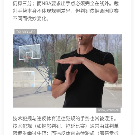
仍算三分；而NBA要求出手点必须完全在线外。裁
判手势本身不体现规则差异，但判罚依据会因联赛
不同而微妙变化。
技术犯规与违反体育道德犯规的手势也常被混淆。
技术犯规（如抱怨判罚、拖延比赛）通常由裁判单
臂握拳举过头顶；而违反体育道德犯规（即恶意或