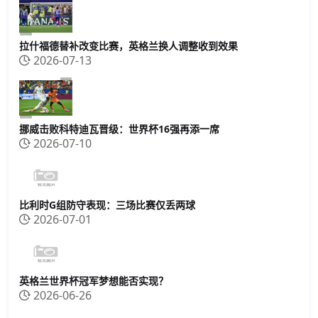
拉什福德替补改变比赛，英格兰换人调整收到效果
2026-07-13
挪威击败科特迪瓦晋级：世界杯16强再添一席
2026-07-10
比利时G组防守表现：三场比赛仅丢两球
2026-07-01
英格兰世界杯冠军梦想能否实现？
2026-06-26