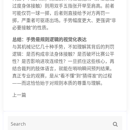
过度身体接触）则用双手五指张开举至肩高。前者
可能仅罚一球一掷，后者则直接给予对方两罚一
掷，严重者可驱逐出场。手势幅度更大、更强调“非
必要接触”的性质。
总结：手势是规则逻辑的视觉化表达
与其机械记忆几十种手势，不如理解其背后的判罚
逻辑：是否构成非法身体接触？是否破坏比赛公平
性？是否影响进攻连续性？一旦抓住这些核心，再
结合裁判的肢体语言，就能在哨响瞬间预判结果。
真正专业的观赛，是从“看不懂”到“猜得准”的过程
——而这恰恰始于对规则本质的尊重与理解。
上一篇