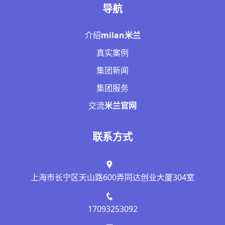
导航
介绍
milan米兰
真实案例
集团新闻
集团服务
交流
米兰官网
联系方式
上海市长宁区天山路600弄同达创业大厦304室
17093253092