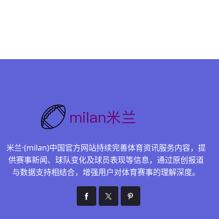
米兰·(milan)中国官方网站持续完善体育资讯服务内容，提
供赛事新闻、球队变化及球员表现等信息，通过原创报道
与数据支持相结合，增强用户对体育赛事的理解深度。