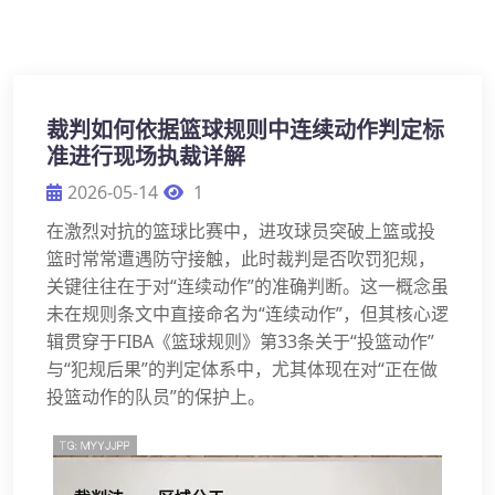
裁判如何依据篮球规则中连续动作判定标
准进行现场执裁详解
2026-05-14
1
在激烈对抗的篮球比赛中，进攻球员突破上篮或投
篮时常常遭遇防守接触，此时裁判是否吹罚犯规，
关键往往在于对“连续动作”的准确判断。这一概念虽
未在规则条文中直接命名为“连续动作”，但其核心逻
辑贯穿于FIBA《篮球规则》第33条关于“投篮动作”
与“犯规后果”的判定体系中，尤其体现在对“正在做
投篮动作的队员”的保护上。