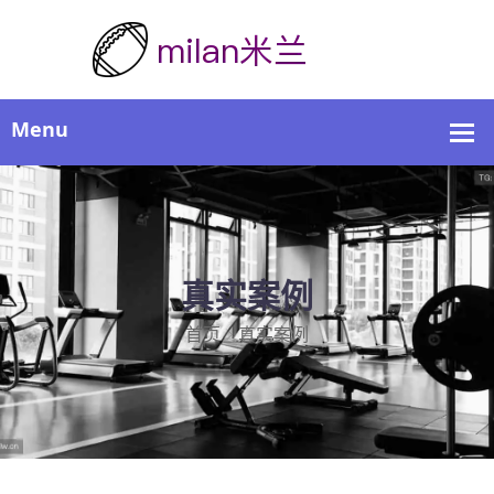
真实案例
首页
真实案例