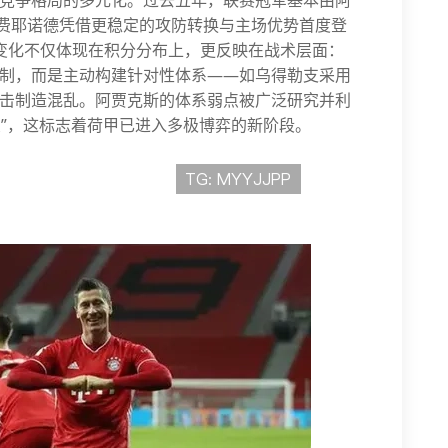
竞争格局的多元化。过去五年，联赛冠军基本由阿
赛季费耶诺德凭借更稳定的攻防转换与主场优势首度登
变化不仅体现在积分分布上，更反映在战术层面：
制，而是主动构建针对性体系——如乌得勒支采用
击制造混乱。阿贾克斯的体系弱点被广泛研究并利
象”，这标志着荷甲已进入多极博弈的新阶段。