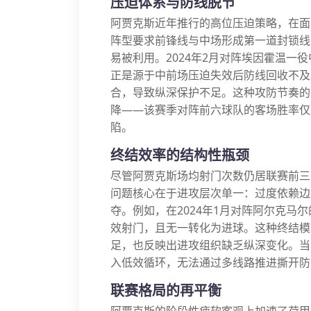
压迫体系与防线脱节
阿贾克斯近年推行的高位压迫策略，在面对
阵型要求前锋线与中场形成第一道封锁线
易被利用。2024年2月对阵埃因霍温一
正是源于中前场压迫失效后防线回收不及
合，导致纵深保护不足。这种攻防节奏的
降——该赛季对阵前六球队的客场胜率仅为
陷。
终结效率的结构性瓶颈
尽管阿贾克斯场均射门次数仍居联赛前三
问题核心在于进攻层次单一：过度依赖边
夺。例如，在2024年1月对阵阿尔克马
效射门，且无一转化为进球。这种终结模
足，也反映出进攻组织缺乏纵深变化。当
入低效循环，无法通过多线路推进撕开防
联赛格局的再平衡