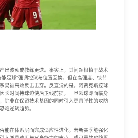
产出波动或教练更迭。事实上，其问题根植于战术
全能足球”强调控球与位置互换，但在高强度、快节
系易被高效反击击穿。反直觉的是，阿贾克斯控球
因长时间持球迫使后卫线前提，一旦丢球即面临身
，除非在保留技术基因的同时引入更具弹性的攻防
恐难逆转趋势。
否能在体系层面完成适应性进化。若新赛季能强化
引入兼具速度与背身能力的支点，或可重建攻防平