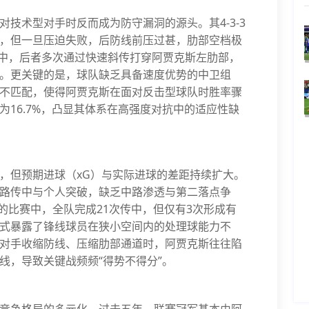
技术型对手时反而成为防守漏洞的源头。其4-3-3
，但一旦压迫失败，后防线前压过甚，肋部空档极
役中，后者多次通过快速斜传打穿阿贾克斯左肋部，
。更关键的是，球队缺乏具备速度优势的中卫组
不匹配，使得阿贾克斯在面对反击型球队时胜率骤
16.7%，凸显其体系在高强度对抗中的适应性缺
，但预期进球（xG）与实际进球的差距持续扩大。
路传中与个人突破，缺乏中路渗透与第二落点争
尔的比赛中，全队完成21次传中，但仅有3次形成有
式暴露了锋线球员在狭小空间内的处理球能力不
对手收缩防线、压缩肋部通道时，阿贾克斯往往陷
线，导致关键战频频“得势不得分”。