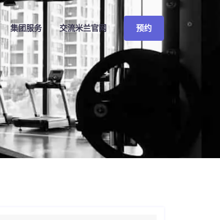
预约
集团服务
交流
米兰官网