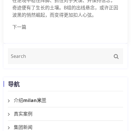
在逆境中稳住阵脚、抓住对手失误、并保持信念，
奇迹便有了生长的土壤。B组的出线悬念，或许正因
波黑的悄然崛起，而变得更加扣人心弦。
下一篇
导航
介绍
milan米兰
真实案例
集团新闻