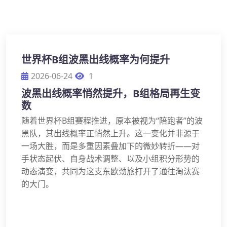
世界杯B组波黑出线概率为何提升
2026-06-24
1
波黑出线概率悄然提升，B组格局再生变
数
随着世界杯B组赛程推进，原本被视为“陪跑者”的波
黑队，其出线概率正悄然上升。这一变化并非源于
一场大胜，而是多重因素叠加下的微妙转折——对
手状态起伏、自身战术调整、以及小组积分形势的
动态演变，共同为这支东欧劲旅打开了通往淘汰赛
的大门。