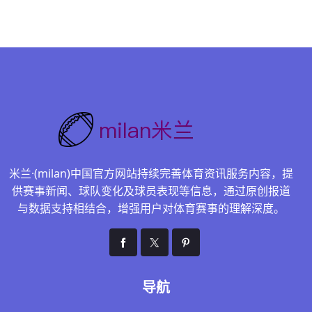
米兰·(milan)中国官方网站持续完善体育资讯服务内容，提
供赛事新闻、球队变化及球员表现等信息，通过原创报道
与数据支持相结合，增强用户对体育赛事的理解深度。
导航