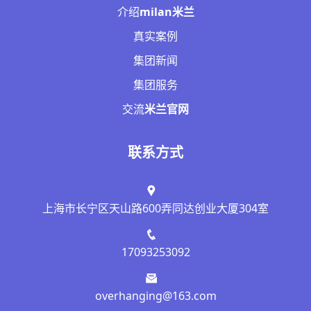
介绍
milan米兰
真实案例
集团新闻
集团服务
交流
米兰官网
联系方式
上海市长宁区天山路600弄同达创业大厦304室
17093253092
overhanging@163.com