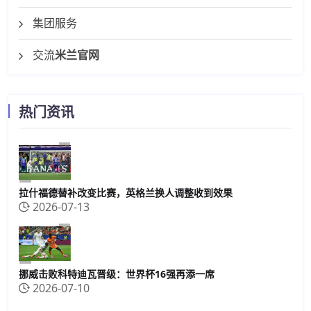
集团服务
交流
米兰官网
热门资讯
拉什福德替补改变比赛，英格兰换人调整收到效果
2026-07-13
挪威击败科特迪瓦晋级：世界杯16强再添一席
2026-07-10