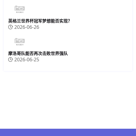
英格兰世界杯冠军梦想能否实现？
2026-06-26
摩洛哥队能否再次击败世界强队
2026-06-25