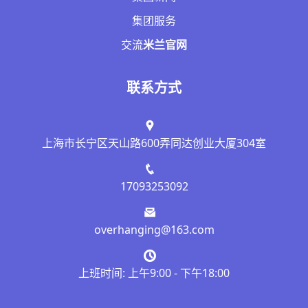
集团服务
交流
米兰官网
联系方式
上海市长宁区天山路600弄同达创业大厦304室
17093253092
overhanging@163.com
上班时间: 上午9:00 - 下午18:00