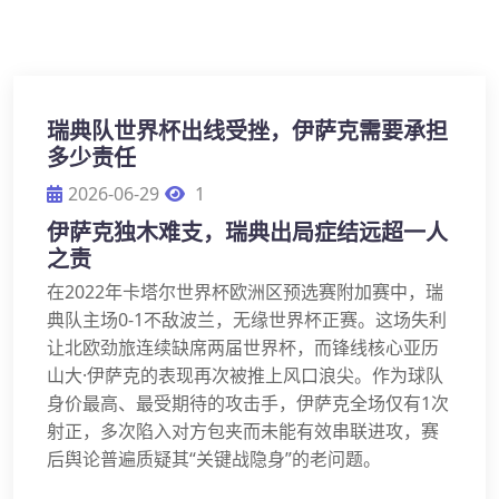
瑞典队世界杯出线受挫，伊萨克需要承担
多少责任
2026-06-29
1
伊萨克独木难支，瑞典出局症结远超一人
之责
在2022年卡塔尔世界杯欧洲区预选赛附加赛中，瑞
典队主场0-1不敌波兰，无缘世界杯正赛。这场失利
让北欧劲旅连续缺席两届世界杯，而锋线核心亚历
山大·伊萨克的表现再次被推上风口浪尖。作为球队
身价最高、最受期待的攻击手，伊萨克全场仅有1次
射正，多次陷入对方包夹而未能有效串联进攻，赛
后舆论普遍质疑其“关键战隐身”的老问题。