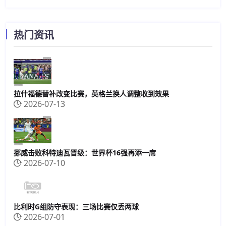
热门资讯
拉什福德替补改变比赛，英格兰换人调整收到效果
2026-07-13
挪威击败科特迪瓦晋级：世界杯16强再添一席
2026-07-10
比利时G组防守表现：三场比赛仅丢两球
2026-07-01