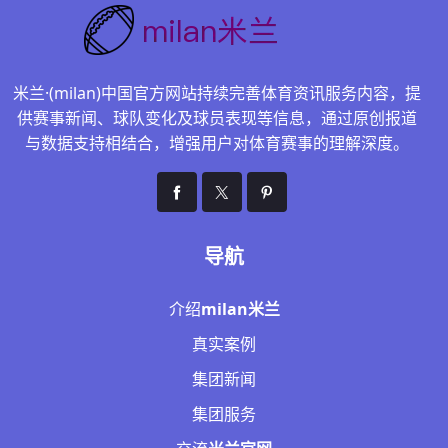
米兰·(milan)中国官方网站持续完善体育资讯服务内容，提
供赛事新闻、球队变化及球员表现等信息，通过原创报道
与数据支持相结合，增强用户对体育赛事的理解深度。
导航
介绍
milan米兰
真实案例
集团新闻
集团服务