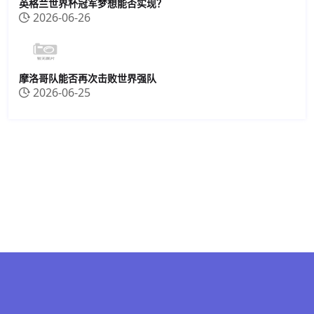
英格兰世界杯冠军梦想能否实现？
2026-06-26
摩洛哥队能否再次击败世界强队
2026-06-25