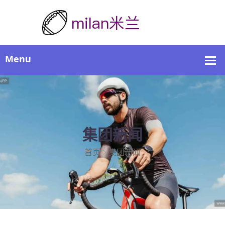
集团新闻
首页
集团新闻