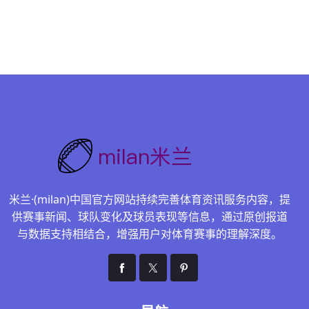
米兰·(milan)中国官方网站持续完善体育资讯服务内容，提
供赛事新闻、球队变化及球员表现等信息，通过原创报道
与数据支持相结合，增强用户对体育赛事的理解深度。