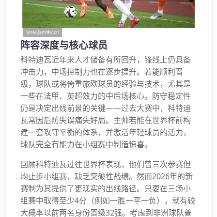
阵容深度与核心球员
科特迪瓦近年来人才储备有所回升，锋线上仍具备
冲击力，中场控制力也在逐步提升。若能顺利晋
级，球队或将倚重旅欧球员的经验与技术，尤其是
一些在法甲、英超效力的中后场核心。防守稳定性
仍是决定出线前景的关键——过去大赛中，科特迪
瓦常因后防失误痛失好局。主帅若能在世界杯前构
建一套攻守平衡的体系，并激活年轻球员的活力，
球队完全有能力在小组赛中制造惊喜。
回顾科特迪瓦过往世界杯表现，他们曾三次参赛但
均止步小组赛，缺乏突破性战绩。然而2026年的新
赛制为其提供了更现实的出线路径。只要在三场小
组赛中取得至少4分（例如一胜一平一负），就有较
大概率以前两名身份晋级32强。考虑到非洲球队普