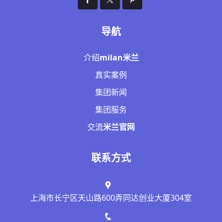
导航
介绍
milan米兰
真实案例
集团新闻
集团服务
交流
米兰官网
联系方式
上海市长宁区天山路600弄同达创业大厦304室