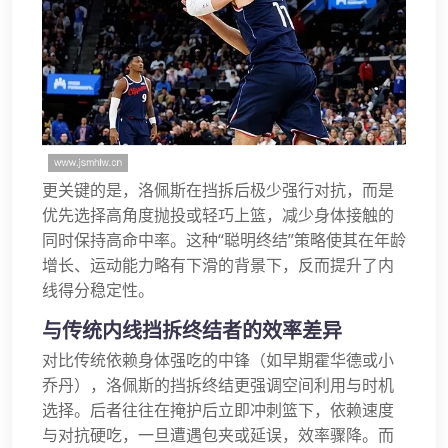
更关键的是，洛佩斯在挡拆后极少强行对抗，而是
优先选择高角度抛投或轻巧上篮，减少身体接触的
同时保持高命中率。这种“聪明终结”策略使其在年龄
增长、运动能力略有下滑的背景下，反而提升了内
线得分稳定性。
与传统内线挡拆终结者的效率差异
对比传统依赖身体强吃的中锋（如早期霍华德或小
乔丹），洛佩斯的挡拆终结更强调空间利用与时机
选择。后者往往在掩护后立即冲刺篮下，依赖速度
与对抗硬吃，一旦遭遇包夹或延误，效率骤降。而