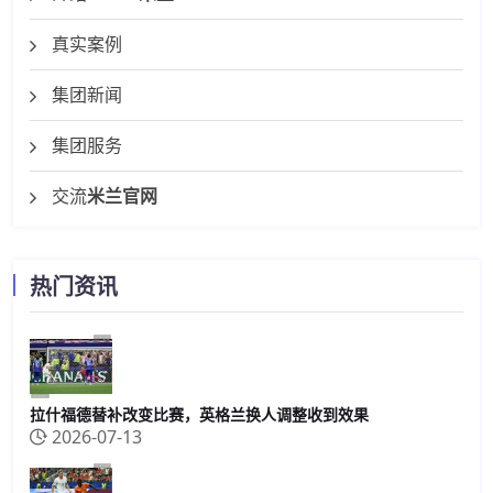
真实案例
集团新闻
集团服务
交流
米兰官网
热门资讯
拉什福德替补改变比赛，英格兰换人调整收到效果
2026-07-13