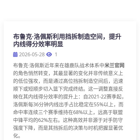
布鲁克·洛佩斯利用挡拆制造空间，提升
内线得分效率明显
2026-05-28
1
布鲁克·洛佩斯近年来在雄鹿队战术体系中
米兰官网
的角色悄然转变，其最显著的变化并非传统意义上
的低位强攻，而是通过高位挡拆制造空间后，迅速
顺下或短顺步切入篮下完成终结。这一调整直接反
映在其内线得分效率的提升上：自2021-22赛季起，
洛佩斯每36分钟内线出手占比稳定在55%以上，而
命中率连续三个赛季维持在68%以上，远高于联盟
中锋平均的62%左右。这种高效并非源于对手防守
强度下降，而是其挡拆后的决策与时机把握显著优
化。