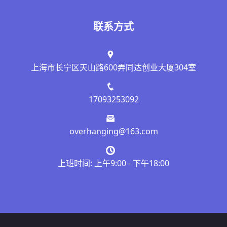
联系方式
上海市长宁区天山路600弄同达创业大厦304室
17093253092
overhanging@163.com
上班时间: 上午9:00 - 下午18:00