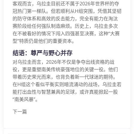
客观而言，乌拉圭目前还不属于2026年世界杯的夺
冠热门第一梯队。但若顺利从H组突围，凭借其坚韧
的防守体系和高效的反击能力，完全有能力在淘汰
赛阶段给任何强队制造麻烦。历史上，乌拉圭多次
在不被看好的情况下闯入四强甚至决赛，这种“大赛
型”特质仍是他们的重要资本。
结语：尊严与野心并存
对乌拉圭而言，2026年不仅是争夺出线资格的战
役，更是重塑南美传统豪强地位的关键一役。他们
带着历史荣光而来，也背负着新一代球迷的期待。
在H组这个看似平衡实则暗流涌动的战场，乌拉圭若
能打出血性与智慧兼具的足球，或许真能掀起一股
“南美风暴”。
下一篇