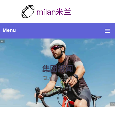
集团新闻
首页
集团新闻