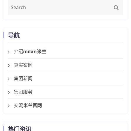
导航
介绍
milan米兰
真实案例
集团新闻
集团服务
交流
米兰官网
热门资讯