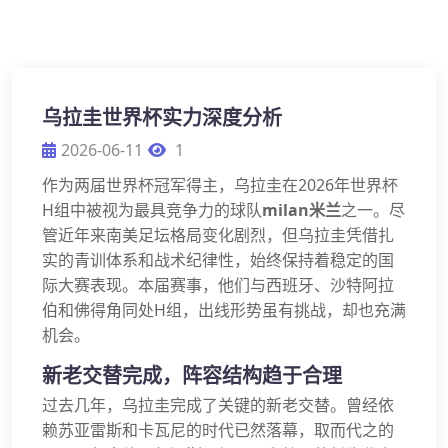
乌拉圭世界杯实力深度分析
2026-06-11
1
作为两届世界杯冠军得主，乌拉圭在2026年世界杯
H组中被视为最具竞争力的球队
milan米兰
之一。尽
管近年来南美足坛格局变化剧烈，但乌拉圭凭借扎
实的青训体系和战术纪律性，始终保持着稳定的国
际大赛表现。本届赛事，他们与西班牙、沙特阿拉
伯和佛得角同处H组，出线形势虽有挑战，却也充满
机会。
新老交替完成，阵容结构趋于合理
过去几年，乌拉圭完成了关键的新老交替。曾经依
赖苏亚雷斯和卡瓦尼的时代已然落幕，取而代之的