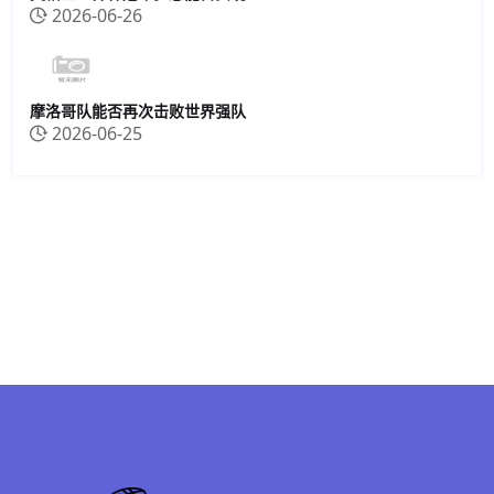
2026-06-26
摩洛哥队能否再次击败世界强队
2026-06-25