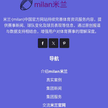
米兰·(milan)中国官方网站持续完善体育资讯服务内容，提
供赛事新闻、球队变化及球员表现等信息，通过原创报道
与数据支持相结合，增强用户对体育赛事的理解深度。
导航
介绍
milan米兰
真实案例
集团新闻
集团服务
交流
米兰官网