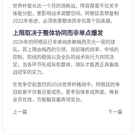
世界杯是长达一个月的消耗战，阵容厚度不仅关乎
体能分配，更影响战术调整空间。阿根廷若想复制
2022年奇迹，必须依靠整体而非仅靠个别英雄。
上限取决于整体协同而非单点爆发
2026年的阿根廷已非单纯依赖梅西灵光一现的球
队。其上限由梅西的引领、双前锋的效率、中场的
控制、防线的稳固以及全队的战术执行力共同决
定。当各环节形成有机整体，球队才能真正具备挑
战冠军的实力。
在竞争空前激烈的2026世界杯格局中，阿根廷的争
冠前景不仅看巨星成色，更考验体系成熟度。唯有
全员在线，方能触及最高领奖台。
上一篇
下一篇