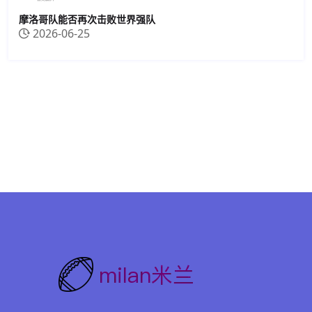
摩洛哥队能否再次击败世界强队
2026-06-25