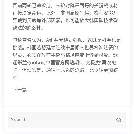
赛前两轮迅速抢分，末轮对阵墨西哥的关键战或将
直接决定命运。此外，非洲高原气候、赛程安排乃
至裁判尺度等外部因素，也可能放大韩国队技术型
踢法的脆弱性。
舆论普遍认为，A组并无绝对强队，这既是机会也是
挑战。韩国若想延续连续十届闯入世界杯淘汰赛的
纪录，必须在攻守平衡与临场应变上做到极致。球
迷
米兰·(milan)中国官方网站
期待“太极虎”再次咆
哮，但现实是，通往十六强的道路，比以往更加狭
窄。
下一篇