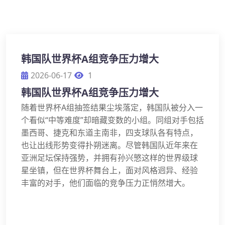
韩国队世界杯A组竞争压力增大
2026-06-17
1
韩国队世界杯A组竞争压力增大
随着世界杯A组抽签结果尘埃落定，韩国队被分入一
个看似“中等难度”却暗藏变数的小组。同组对手包括
墨西哥、捷克和东道主南非，四支球队各有特点，
也让出线形势变得扑朔迷离。尽管韩国队近年来在
亚洲足坛保持强势，并拥有孙兴慜这样的世界级球
星坐镇，但在世界杯舞台上，面对风格迥异、经验
丰富的对手，他们面临的竞争压力正悄然增大。