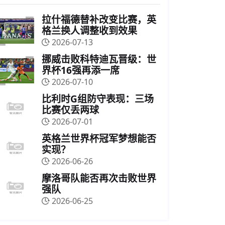
拉什福德替补改变比赛，英
格兰换人调整收到效果
2026-07-13
挪威击败科特迪瓦晋级：世
界杯16强再添一席
2026-07-10
比利时G组防守表现：三场
比赛仅丢两球
2026-07-01
英格兰世界杯冠军梦想能否
实现？
2026-06-26
摩洛哥队能否再次击败世界
强队
2026-06-25