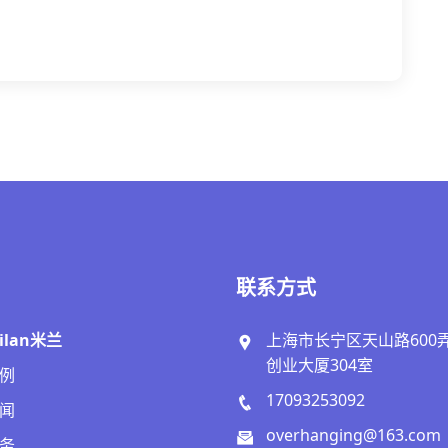
联系方式
ilan米兰
上海市长宁区天山路600
创业大厦304室
例
17093253092
闻
overhanging@163.com
务