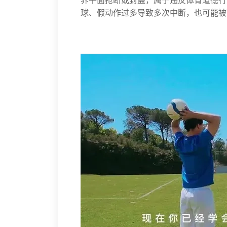
界平面抢断或封盖，属于违反体育道德行
球、假动作过多导致多次中断，也可能被