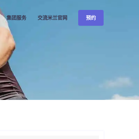
预约
集团服务
交流
米兰官网