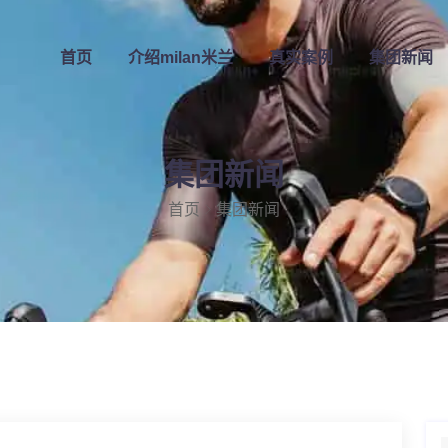
首页
介绍
milan米兰
真实案例
集团新闻
集团新闻
首页
集团新闻