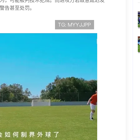
为，可能被判技术犯规。而进攻方若故意延迟发
警告甚至处罚。