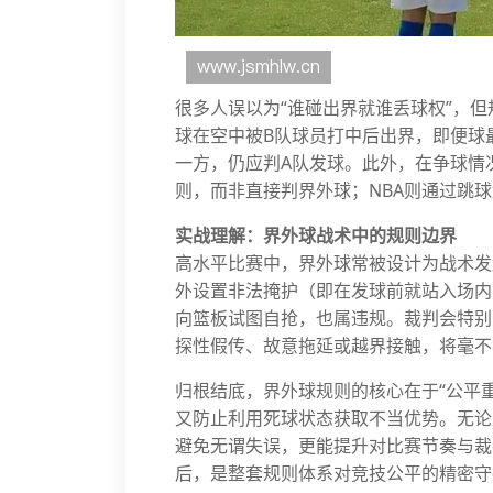
很多人误以为“谁碰出界就谁丢球权”，但
球在空中被B队球员打中后出界，即便球
一方，仍应判A队发球。此外，在争球情况
则，而非直接判界外球；NBA则通过跳
实战理解：界外球战术中的规则边界
高水平比赛中，界外球常被设计为战术发
外设置非法掩护（即在发球前就站入场内
向篮板试图自抢，也属违规。裁判会特别
探性假传、故意拖延或越界接触，将毫不
归根结底，界外球规则的核心在于“公平
又防止利用死球状态获取不当优势。无论
避免无谓失误，更能提升对比赛节奏与裁
后，是整套规则体系对竞技公平的精密守